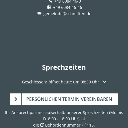
+49 6084 46-0
+49 6084 46-46
gemeinde@schmitten.de
Sprechzeiten
Klicken, um weitere Öffnungs- oder Schließzeiten aus
Geschlossen:
öffnet heute um 08:30 Uhr
PERSÖNLICHEN TERMIN VEREINBAREN
Ihr Ansprechpartner außerhalb unserer Sprechzeiten (Mo bis
Fr 8:00 - 18:00 Uhr) ist
die
Behördennummer
115
.