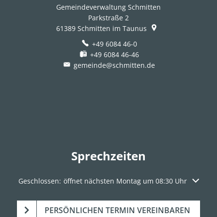
Gemeindeverwaltung Schmitten
Parkstraße 2
61389
Schmitten im Taunus
+49 6084 46-0
+49 6084 46-46
gemeinde@schmitten.de
Sprechzeiten
Klicken, um weitere Öffnungs- oder Schließzeiten auszuble
Geschlossen:
öffnet nächsten Montag um 08:30 Uhr
PERSÖNLICHEN TERMIN VEREINBAREN