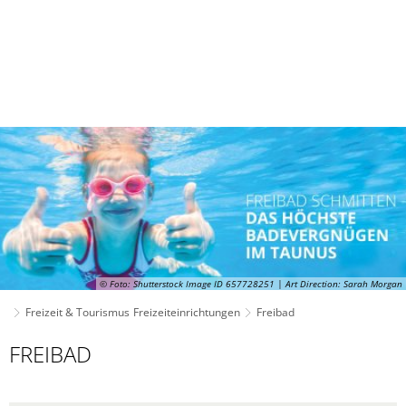
© Foto: Shutterstock Image ID 657728251 | Art Direction: Sarah Morgan
Freizeit & Tourismus
Freizeiteinrichtungen
Freibad
Freibad
FREIBAD