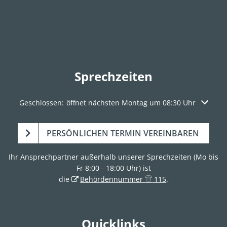
Sprechzeiten
Klicken, um weitere Öffnungs- oder Schließzeiten auszuble
Geschlossen:
öffnet nächsten Montag um 08:30 Uhr
PERSÖNLICHEN TERMIN VEREINBAREN
Ihr Ansprechpartner außerhalb unserer Sprechzeiten (Mo bis
Fr 8:00 - 18:00 Uhr) ist
die
Behördennummer
115
.
Quicklinks