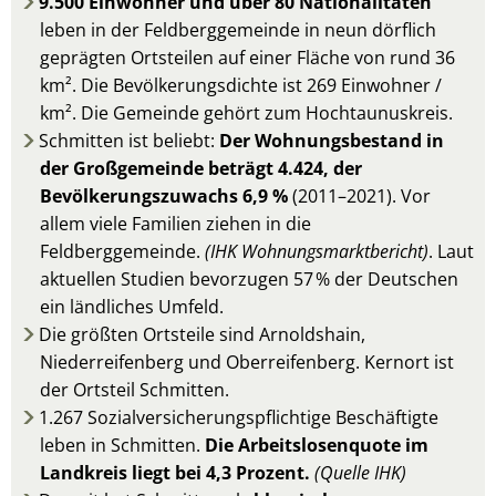
9.500 Einwohner und über 80 Nationalitäten
leben in der Feldberggemeinde in neun dörflich
geprägten Ortsteilen auf einer Fläche von rund 36
km². Die Bevölkerungsdichte ist 269 Einwohner /
km². Die Gemeinde gehört zum Hochtaunuskreis.
Schmitten ist beliebt:
Der Wohnungsbestand in
der Großgemeinde beträgt 4.424, der
Bevölkerungszuwachs 6,9 %
(2011–2021). Vor
allem viele Familien ziehen in die
Feldberggemeinde.
(IHK Wohnungsmarktbericht)
. Laut
aktuellen Studien bevorzugen 57 % der Deutschen
ein ländliches Umfeld.
Die größten Ortsteile sind Arnoldshain,
Niederreifenberg und Oberreifenberg. Kernort ist
der Ortsteil Schmitten.
1.267 Sozialversicherungspflichtige Beschäftigte
leben in Schmitten.
Die Arbeitslosenquote im
Landkreis liegt bei 4,3 Prozent.
(Quelle IHK)