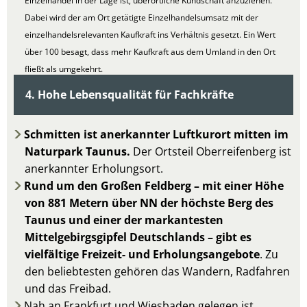
Einzelhandel in der Lage ist, überörtliche Kundschaft anzuziehen.
Dabei wird der am Ort getätigte Einzelhandelsumsatz mit der
einzelhandelsrelevanten Kaufkraft ins Verhältnis gesetzt. Ein Wert
über 100 besagt, dass mehr Kaufkraft aus dem Umland in den Ort
fließt als umgekehrt.
4. Hohe Lebensqualität für Fachkräfte
Schmitten ist anerkannter Luftkurort mitten im
Naturpark Taunus.
Der Ortsteil Oberreifenberg ist
anerkannter Erholungsort.
Rund um den Großen Feldberg – mit einer Höhe
von 881 Metern über NN der höchste Berg des
Taunus und einer der markantesten
Mittelgebirgsgipfel Deutschlands – gibt es
vielfältige Freizeit- und Erholungsangebote
. Zu
den beliebtesten gehören das Wandern, Radfahren
und das Freibad.
Nah an Frankfurt und Wiesbaden gelegen ist