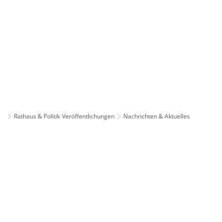
Rathaus & Politik
Veröffentlichungen
Nachrichten & Aktuelles
Nachrichten
&
Aktuelles